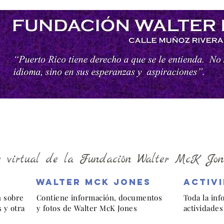
e virtual de la Fundación Walter McK Jon
walter mck jones
activ
n sobre
Contiene información, documentos
Toda la inf
s y otra
y fotos de Walter McK Jones
actividades